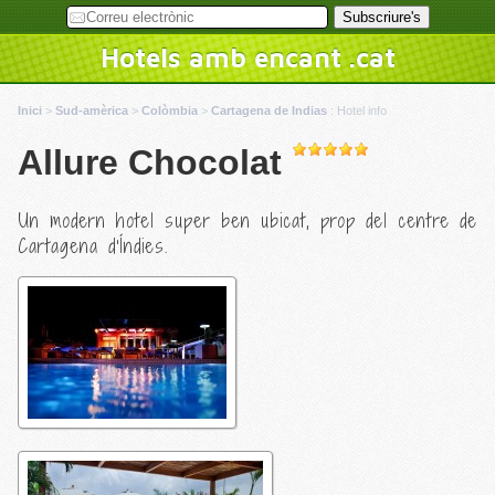
Hotels amb encant .cat
Inici
>
Sud-amèrica
>
Colòmbia
>
Cartagena de Indias
:
Hotel info
Allure Chocolat
Un modern hotel super ben ubicat, prop del centre de
Cartagena d'Índies.