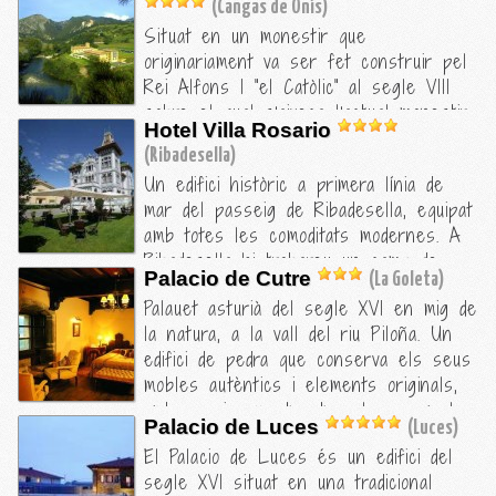
(Cangas de Onís)
Situat en un monestir que
originariament va ser fet construir pel
Rei Alfons I "el Catòlic" al segle VIII
sobre el qual s'aixeca l'actual monestir
Hotel Villa Rosario
declarat Monument Nacional. Al seu
(Ribadesella)
restaurant, bolcat amb la cuina
Un edifici històric a primera línia de
asturiana, podrem degustar la cèlebre
mar del passeig de Ribadesella, equipat
fabada, el pote asturià i formatges com
amb totes les comoditats modernes. A
el Cabrales, el Gamoneo i el Beyos i,
Ribadesella hi trobareu un camp de
per beure, la sidra. El Parador de
Palacio de Cutre
(La Goleta)
golf i hi podreu visitar unes coves
Cangas de Onís és al costat dels Pics
Palauet asturià del segle XVI en mig de
prehistòriques. A la regió podeu visitar
d'Europa, del riu Sella, de Covadonga i
la natura, a la vall del riu Piloña. Un
el parc nacional dels Picos de Europa i
a 20 minuts de Ribadesella. Ideal per
edifici de pedra que conserva els seus
els llacs de Covadonga.
veure el romànic i les...
mobles autèntics i elements originals,
amb espais on et pots relaxar com la
Palacio de Luces
(Luces)
xemeneia del saló o la biblioteca. Amb
El Palacio de Luces és un edifici del
una petita capella i un roure de més
segle XVI situat en una tradicional
de 300 anys, des del seu jardí es