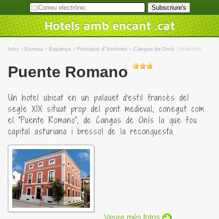
Hotels amb encant .cat
Inici
>
Europa
>
Espanya
>
Principat d'Astúries
>
Cangas de Onís
:
Hotel info
Puente Romano
Un hotel ubicat en un palauet d'estil francès del
segle XIX situat prop del pont medieval, conegut com
el "Puente Romano", de Cangas de Onís la que fou
capital asturiana i bressol de la reconquesta.
Veure més fotos