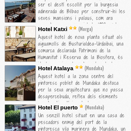
ser el destí escollit per la burgesia
putt de 9 forats que farà les delícies
adinerada de Bilbao per construir-hi les
dels practicants de golf. Les
seves mansions i palaus, com ara
habitacions són grans i lluminoses, amb
aquesta casa senyorial de 1900, amb
una decoració molt elegant.
Hotel Katxi
(Morga)
embarcador privat, jardí i habitacions
Aquest hotel de nova planta situat als
amb vistes al mar.
aiguamolls de Busturialdea-Urdaibai, una
comarca declarada Patrimoni de la
Humanitat i Reserva de la Biosfera, és
ideal per viure la natura des de la
Hotel Atalaya
(Mundaka)
terrassa i el jardí.
Aquest hotel a la zona centre del
pintoresc poblet de Mundaka destaca
per la seva arquitectura que no passa
desapercebuda, reflex dels elements
constructius típics de la zona.
Hotel El puerto
(Mundaka)
Un senzill hotel situat en una casa de
pescadors enmig del port de la
pintoresca vila marinera de Mundaka, un