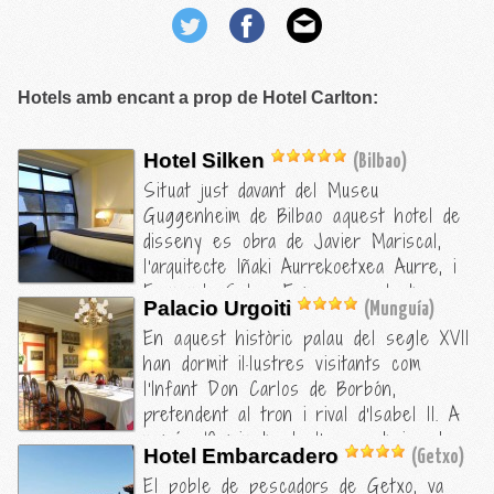
Hotels amb encant a prop de Hotel Carlton:
Hotel Silken
(Bilbao)
Situat just davant del Museu
Guggenheim de Bilbao aquest hotel de
disseny es obra de Javier Mariscal,
l'arquitecte Iñaki Aurrekoetxea Aurre, i
Fernando Salas. Esmorzar a la terrassa
Palacio Urgoiti
(Munguía)
amb vistes a l'espectacular edifici
En aquest històric palau del segle XVII
Guggenheim és una experiència
han dormit il·lustres visitants com
inoblidable.
l'Infant Don Carlos de Borbón,
pretendent al tron i rival d'Isabel II. A
només 10 minuts de l'aeroport, i a deu
Hotel Embarcadero
(Getxo)
minuts en cotxe de les platges, aquest
El poble de pescadors de Getxo, va
hotel disposa d'un camp de pitch-and-