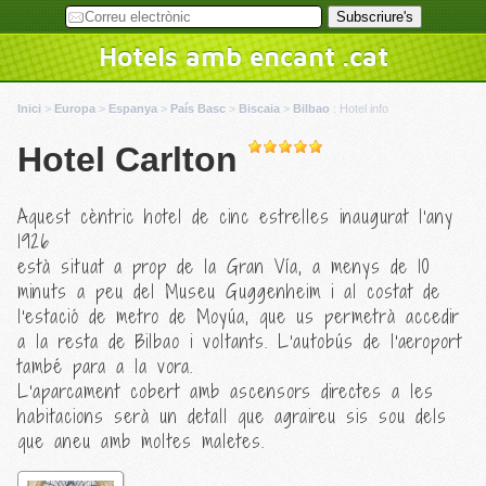
Hotels amb encant .cat
Inici
>
Europa
>
Espanya
>
País Basc
>
Biscaia
>
Bilbao
:
Hotel info
Hotel Carlton
Aquest cèntric hotel de cinc estrelles inaugurat l'any
1926
està situat a prop de la Gran Vía, a menys de 10
minuts a peu del Museu Guggenheim i al costat de
l'estació de metro de Moyúa, que us permetrà accedir
a la resta de Bilbao i voltants. L'autobús de l'aeroport
també para a la vora.
L'aparcament cobert amb ascensors directes a les
habitacions serà un detall que agraireu sis sou dels
que aneu amb moltes maletes.