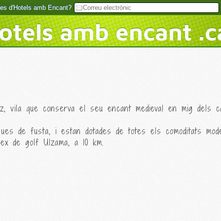
rtes d'Hotels amb Encant?
otels amb encant .c
z, vila que conserva el seu encant medieval en mig dels 
ues de fusta, i estan dotades de totes els comoditats mod
lex de golf Ulzama, a 10 km.