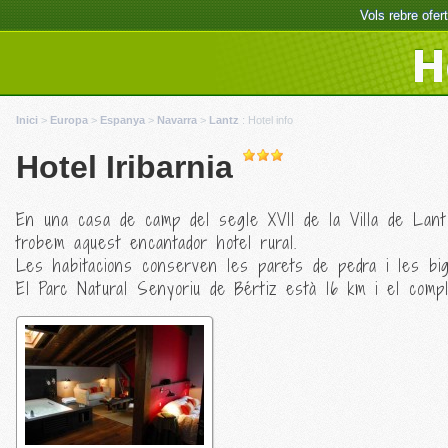
Vols rebre ofe
H
Inici
>
Europa
>
Espanya
>
Navarra
>
Lantz
:
Hotel info
Hotel Iribarnia
En una casa de camp del segle XVII de la Villa de Lant
trobem aquest encantador hotel rural.
Les habitacions conserven les parets de pedra i les big
El Parc Natural Senyoriu de Bértiz està 16 km i el comp