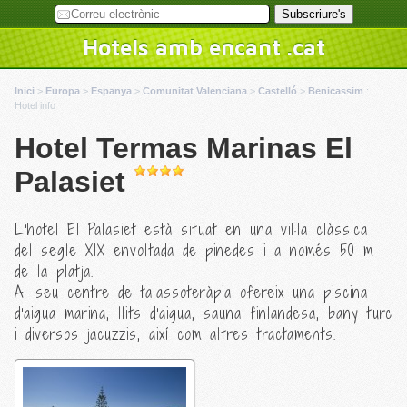
Hotels amb encant .cat
Inici
>
Europa
>
Espanya
>
Comunitat Valenciana
>
Castelló
>
Benicassim
:
Hotel info
Hotel Termas Marinas El
Palasiet
L'hotel El Palasiet està situat en una vil·la clàssica
del segle XIX envoltada de pinedes i a només 50 m
de la platja.
Al seu centre de talassoteràpia ofereix una piscina
d'aigua marina, llits d'aigua, sauna finlandesa, bany turc
i diversos jacuzzis, així com altres tractaments.