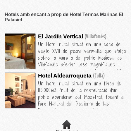
Hotels amb encant a prop de Hotel Termas Marinas El
Palasiet:
El Jardín Vertical
(Villafamés)
Un Hotel rural situat en una casa del
segle XVII de pedra vermella que s'alça
sobre la muralla del poble medieval de
Vilafamés oferint unes magnífiques
vistes d'un terreny que s'ha convertit
Hotel Aldearroqueta
(Culla)
en residencia d'artistes, com denota el
Un hotel rural situat en una finca de
Museu d'Art Contemporani que es troba
115.000m2 fruit de la restauració d'un
a 100 metres de l'hotel. L'ambientació
poble abandonat del Maestrat, tocant al
rústica de parets de pedra a la vista i
Parc Natural del Desierto de las
el mobiliari de fusta junt amb les
Palmas. Ideal per gaudir dels camps
comoditats més contemporànies el
d'ametllers florits a la primavera o
converteixen en un dels millors hotels
passejar pels carrers, places,
rurals de Castelló.
passatges i racons de l'antic llogaret,