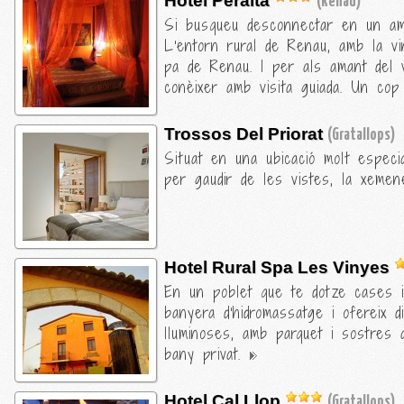
Hotel Peralta
(Renau)
Si busqueu desconnectar en un ambie
L'entorn rural de Renau, amb la vi
pa de Renau. I per als amant del v
conèixer amb visita guiada. Un cop 
Trossos Del Priorat
(Gratallops)
Situat en una ubicació molt especia
per gaudir de les vistes, la xemene
Hotel Rural Spa Les Vinyes
En un poblet que te dotze cases i 
banyera d'hidromassatge i ofereix d
lluminoses, amb parquet i sostres 
bany privat.
Hotel Cal Llop
(Gratallops)