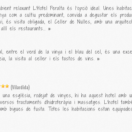
nt relaxant L'Hotel Peralta és l'opció ideal. Unes habitacion
nya com a cultiu predominant, convida a degustar els produc
i, és visita obligada, el Celler de Nulles, amb una arquite
allí els restaurants...
l, entre el verd de la vinya i el blau del cel, és una excel·
ia, la visita al celler i els tastos de vins.
(Vilardida)
una església, rodejat de vinyes, hi ha aquest hotel amb u
iversos tractaments d'hidroteràpia i massatges. L'hotel tam
amb bigues de fusta. Totes les habitacions estan equipades