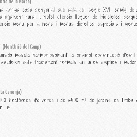
brió de la Marca)
a antiga casa senyorial que data del segle XVI, enmig del
llotjament rural. L'hotel ofereix lloguer de bicicletes perq
 ofereix menú per a nens i menús dietètics especials i men
(Montbrió del Camp)
urada mescla harmoniosament la original construcció d'estil
 gaudeixin dels tractament termals en unes amplies i modern
(La Canonja)
100 hectàrees d'oliveres i de 6500 m² de jardins es troba
ri.