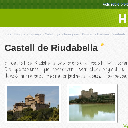
Vols rebre ofe
H
Inici
>
Europa
>
Espanya
>
Catalunya
>
Tarragona
>
Conca de Barberà
>
Vimbodí
:
Castell de Riudabella
El Castell de Riudabella ens ofereix la possibilitat d'est
Els apartaments, que conserven l'estructura original del 
També hi trobareu piscina enjardinada, jacuzzi i barbacoa.
Ve