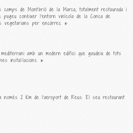
s camps de Montbrió de la Marca, totalment restaurada i
uè pugeu conèixer l'entorn vinícola de la Conca de
ús vegetarians per encàrrec.
 mediterrani amb un modern edifici que gaudeix de tots
es instal·lacions.
 a només 2 Km de l'aeroport de Reus. El seu restaurant