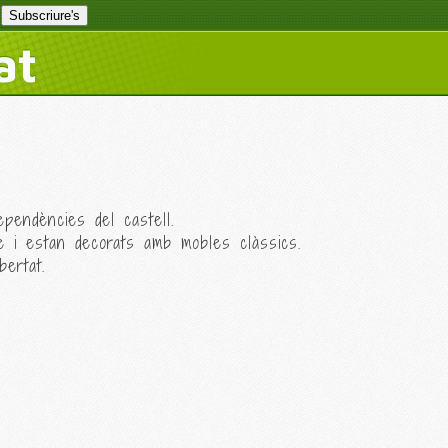
at
ependències del castell.
re i estan decorats amb mobles clàssics.
bertat.