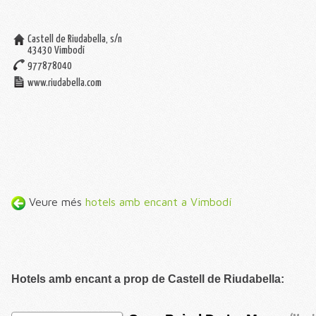
Castell de Riudabella, s/n
43430
Vimbodí
977878040
www.riudabella.com
Veure més
hotels amb encant a Vimbodí
Hotels amb encant a prop de Castell de Riudabella: