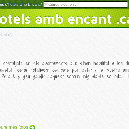
rtes d'Hotels amb Encant?
otels amb encant .c
Hotel info
ar hostatjats en els apartaments que s'han habilitat a les d
castell, estan totalment equipats per estar-hi al vostre ai
 Perquè pugeu gaudir d'aquest entorn inigualable en total lli
ure més fotos