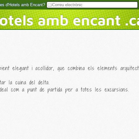
rtes d'Hotels amb Encant?
otels amb encant .c
ient elegant i acollidor, que combina els elements arquitec
ar la cuina del delta.
ideal com a punt de partida per a totes les excursions.