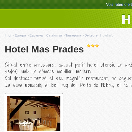
Vols rebre ofe
H
Inici
>
Europa
>
Espanya
>
Catalunya
>
Tarragona
>
Deltebre
:
Hotel info
Hotel Mas Prades
Situat entre arrossars, aquest petit hotel ofereix un amb
pedra) amb un còmode mobiliari modern.
Cal destacar també el seu magnífic restaurant, on degust
La seva ubicació; al bell mig del Delta de l'Ebre, el fa 