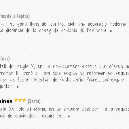
les de la Ràpita)
tja i no gaire lluny del centre, amb una decoració moderna 
ca distància de la coneguda població de Peníscola.
rtosa)
ell del segle X, en un emplaçament històric que ofereix una
aman III, però al llarg dels segles va reformar-se seguint l'
igues de fusta i mobiliari de fusta antic. Podreu contemplar
ustar...
mines
(Xerta)
gle XVI ple d'història, en un ambient acollidor i a la vegad
ació de caminades i excursions.