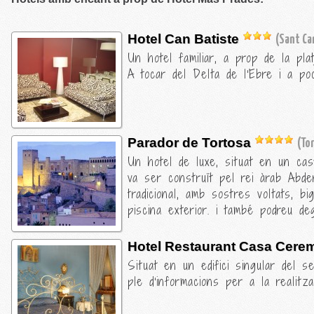
Hotel Can Batiste
(Sant Car
Un hotel familiar, a prop de la pla
A tocar del Delta de l'Ebre i a po
Parador de Tortosa
(To
Un hotel de luxe, situat en un cast
va ser construït pel rei àrab Abderr
tradicional, amb sostres voltats, b
piscina exterior. i també podreu deg
Hotel Restaurant Casa Cere
Situat en un edifici singular del se
ple d'informacions per a la realitz