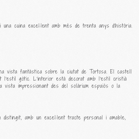
i una cuina excel·lent amb més de trenta anys d'història.
 vista fantàstica sobre la ciutat de Tortosa. El castell
estil gòtic. L'interior està decorat amb l'estil cristià
 la vista impressionant des del solàrium espaiós o la
a distingit, amb un excel·lent tracte personal i amable,