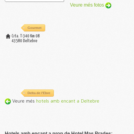
Veure més fotos
Gourmet
Crta. T-340 Km 08
43580
Deltebre
Delta de l'Ebre
Veure més
hotels amb encant a Deltebre
Hotels amb encant a prop de Hotel Mas Prades: