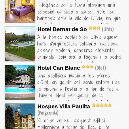
I la sala de la lluna: amb un telescopi,
l'elegància de la fusta atorguen una
sofàs i musica suau; un espai molt
especial calidesa a aquest hotel en
agradable per a...
harmonia amb la vila de Llívia, en que
es troba. Les habitacions amb tons
Hotel Bernat de So
(Llívia)
càlids i terra de parquet conviden a
A la bonica població de Llívia aquest
gaudir de les seves vistes des del
hotel d'arquitectura catalana tradicional i
confort d'un equipament excel·lent. No
disseny modern, conserva elements
us perdeu els àpats casolans que
originals, com ara la façana i la pedra
ofereix el seu restaurant, elaborats
de l'exterior, i ha introduït unes
amb productes de la terra.
Hotel Can Blanc
(Olot)
instal·lacions d'última generació a
Una acollidora masia a les afores
l'interior. Una elecció perfecta per als
d'Olot, on gaudir del bonic entorn i de
amants de les activitats a l'aire lliure.
la piscina a l'estiu o la llar de foc a
l'hivern. Ideal per gaudir de la
tranquil·litat del parc natural de la zona
Hospes Villa Paulita
volcànica de la Garrotxa.
(Puigcerdà)
El color vermell d'aquest edifici
modernista a tocar del llac, el fa