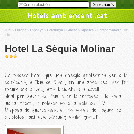
Hotels amb encant .cat
Inici
>
Europa
>
Espanya
>
Catalunya
>
Girona
>
Ripollès
>
Campdevànol
:
Hotel
info
Hotel La Sèquia Molinar
Un modern hotel que usa energia geotèrmica per a la
calefacció, a 3Km de Ripoll, en una zona ideal per fer
excursions a peu, amb bicicleta o a cavall.
Ideal per gaudir en família de la terrassa i la zona
lúdica infantil, o relaxar-se a la sala de TV.
Disposa de guarda-esquís i te servei de lloguer de
bicicletes, així com pàrquing vigilat gratuït.