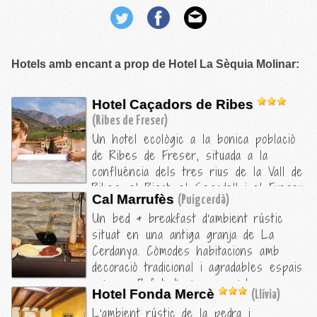
Hotels amb encant a prop de Hotel La Sèquia Molinar:
Hotel Caçadors de Ribes
(Ribes de Freser)
Un hotel ecològic a la bonica població
de Ribes de Freser, situada a la
confluència dels tres rius de la Vall de
Ribes: el Rigat, el Segadell i el Freser.
Cal Marrufès
(Puigcerdà)
Als peus del Pirineu, i a les portes de
Un bed & breakfast d'ambient rústic
la Vall de Núria. Les habitacions del
situat en una antiga granja de La
Caçadors de Ribes són modernes i
Cerdanya. Còmodes habitacions amb
confortables i disposen de parquet i de
decoració tradicional i agradables espais
matalassos de làtex. Destaca la
comuns. Bufet d'esmorzar amb
terrassa amb una banyera
Hotel Fonda Mercè
(Llívia)
productes típics locals. Serveis de
d'hidromassatge i vistes a la muntanya.
L'ambient rústic de la pedra i
guardaesquís i pàrquing gratuït.