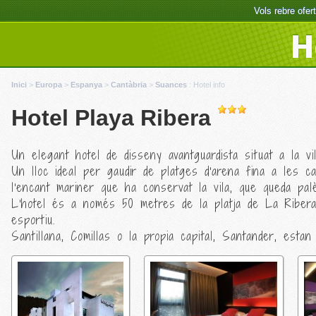
Vols rebre ofe
H
Inici
>
Europa
>
Espanya
>
Cantàbria
>
Suances
:
Hotel info
Hotel Playa Ribera
Un elegant hotel de disseny avantguardista situat a la v
Un lloc ideal per gaudir de platges d'arena fina a les 
l'encant mariner que ha conservat la vila, que queda pal
L'hotel és a només 50 metres de la platja de La Ribera,
esportiu.
Santillana, Comillas o la propia capital, Santander, esta