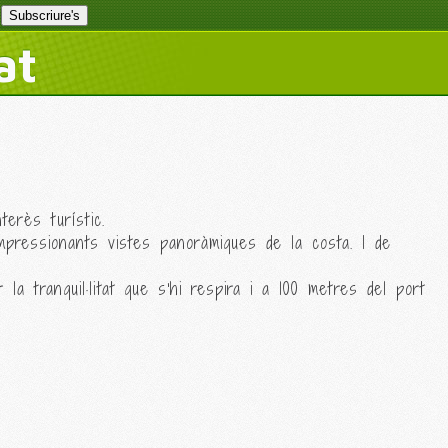
at
erès turístic.
mpressionants vistes panoràmiques de la costa. I de
 tranquil·litat que s'hi respira i a 100 metres del port