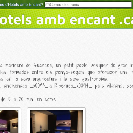
rtes d'Hotels amb Encant?
otels amb encant .c
ila marinera de Suances, un petit poble pesquer de gran int
cales formades entre els penya-segats que ofereixen uns i
ès en la seva arquitectura i la seva gastronomia.
 anomenada _x0093_la Riberuca_x0094_ pels vilatans, per la
n de 5 a 20 min. en cotxe.