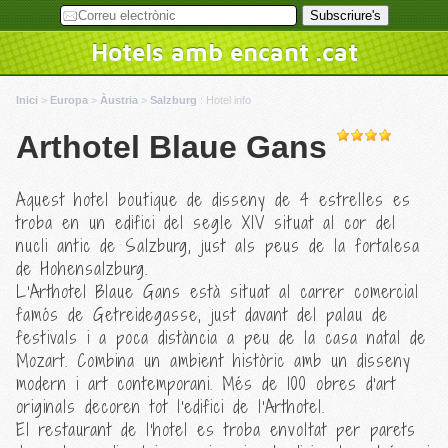
Hotels amb encant .cat
Inici
>
Europa
>
Àustria
>
Salzburg
:
Hotel info
Arthotel Blaue Gans
Aquest hotel boutique de disseny de 4 estrelles es
troba en un edifici del segle XIV situat al cor del
nucli antic de Salzburg, just als peus de la fortalesa
de Hohensalzburg.
L'Arthotel Blaue Gans està situat al carrer comercial
famós de Getreidegasse, just davant del palau de
festivals i a poca distància a peu de la casa natal de
Mozart. Combina un ambient històric amb un disseny
modern i art contemporani. Més de 100 obres d'art
originals decoren tot l'edifici de l'Arthotel.
El restaurant de l'hotel es troba envoltat per parets